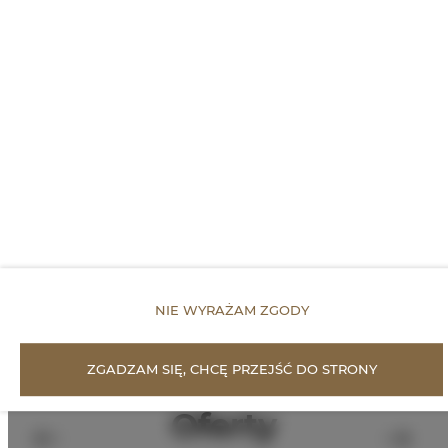
WŁAŚCIWOŚCI POKOJU
ZASADY I OPŁATY
OPCJE DODATKOWE
DLA REZERWUJĄCYCH
CENNIK
NIE WYRAŻAM ZGODY
ZGADZAM SIĘ, CHCĘ PRZEJŚĆ DO STRONY
Proponowane
Oferty