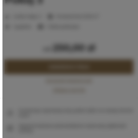
2
Liczba miejsc:
2
Powierzchnia:
15,00 m
1 sypialnia
1 łóżko podwójne
250,00 zł
od
ZAREZERWUJ TERAZ
Sprawdź dostępność
Zobacz cennik
Gwarancja najniższej ceny pokoi tylko na naszej stronie
www
Natychmiastowe potwierdzenie rezerwacji (płatność
online)