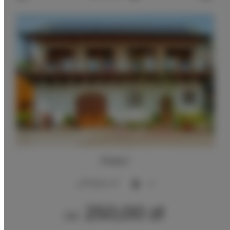
Pokój 1
2
15,00 m
2
250,00 zł
Od