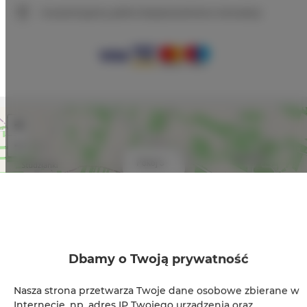
Gwarantujemy pełne bezpieczeństwo transakcji
+
−
×
Pokój 3
Dbamy o Twoją prywatność
Nasza strona przetwarza Twoje dane osobowe zbierane w
Internecie, np. adres IP Twojego urządzenia oraz
Leaflet
| ©
OpenStreetMap
contributors