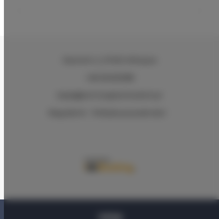
Daromin 2
, 27-612 Wilczyce
+48 504012189
basia@winnicaplochockich.pl
Regulamin
Polityka prywatności