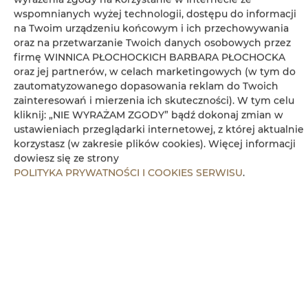
wspomnianych wyżej technologii, dostępu do informacji
Wanna lub prysznic
na Twoim urządzeniu końcowym i ich przechowywania
oraz na przetwarzanie Twoich danych osobowych przez
Część jadalna
firmę WINNICA PŁOCHOCKICH BARBARA PŁOCHOCKA
oraz jej partnerów, w celach marketingowych (w tym do
Stół
zautomatyzowanego dopasowania reklam do Twoich
zainteresowań i mierzenia ich skuteczności). W tym celu
kliknij: „NIE WYRAŻAM ZGODY” bądź dokonaj zmian w
Czajnik elektryczny
ustawieniach przeglądarki internetowej, z której aktualnie
korzystasz (w zakresie plików cookies). Więcej informacji
Stół na świeżym powietrzu
dowiesz się ze strony
POLITYKA PRYWATNOŚCI I COOKIES SERWISU
.
Meble ogrodowe
Ekspres do kawy
Ręczniki
Balkon