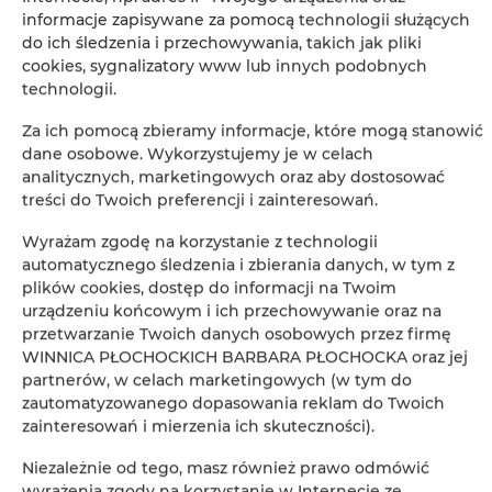
informacje zapisywane za pomocą technologii służących
ZOBACZ NA MAPIE
do ich śledzenia i przechowywania, takich jak pliki
cookies, sygnalizatory www lub innych podobnych
technologii.
ZAREZERWUJ TERAZ
Za ich pomocą zbieramy informacje, które mogą stanowić
dane osobowe. Wykorzystujemy je w celach
Udogodnienia
analitycznych, marketingowych oraz aby dostosować
treści do Twoich preferencji i zainteresowań.
Kuchnia z pełnym wyposażeniem
Wyrażam zgodę na korzystanie z technologii
automatycznego śledzenia i zbierania danych, w tym z
plików cookies, dostęp do informacji na Twoim
Lodówka
urządzeniu końcowym i ich przechowywanie oraz na
przetwarzanie Twoich danych osobowych przez firmę
Szafa / garderoba
WINNICA PŁOCHOCKICH BARBARA PŁOCHOCKA oraz jej
partnerów, w celach marketingowych (w tym do
zautomatyzowanego dopasowania reklam do Twoich
Część wypoczynkowa
zainteresowań i mierzenia ich skuteczności).
Prywatna łazienka
Niezależnie od tego, masz również prawo odmówić
wyrażenia zgody na korzystanie w Internecie ze